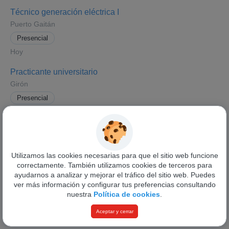
Técnico generación eléctrica I
Puerto Gaitán
Presencial
Hoy
Practicante universitario
Girón
Presencial
Hoy
Ver todas las ofertas
Utilizamos las cookies necesarias para que el sitio web funcione
correctamente. También utilizamos cookies de terceros para
ayudarnos a analizar y mejorar el tráfico del sitio web. Puedes
ver más información y configurar tus preferencias consultando
nuestra
Política de cookies
.
Funciona con
Pandapé
Aceptar y cerrar
Política de privacidad